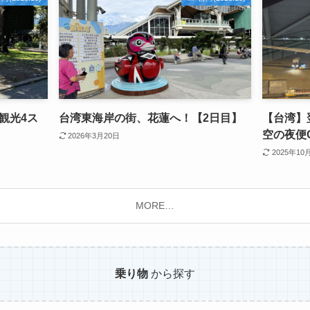
観光4ス
台湾東海岸の街、花蓮へ！【2日目】
【台湾】
空の夜便C
2026年3月20日
2025年10
MORE…
乗り物
から探す