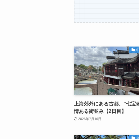
中
上海郊外にある古都、”七宝
情ある街並み【2日目】
2026年7月16日
台