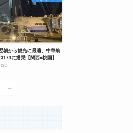
翌朝から観光に最適、中華航
I173に搭乗【関西=桃園】
月22日