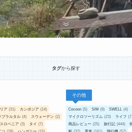
Scroll
タグ
から探す
その他
リア
(31)
カンボジア
(14)
Cocoon
(5)
SIM
(9)
SWELL
(4)
ジブラルタル
(4)
スウェーデン
(2)
マイクロツーリズム
(23)
ライフ
(7
スロベニア
(3)
タイ
(7)
商品レビュー
(25)
旅行記
(444)
イツ
(29)
ハンガリー
(15)
船
(37)
電車
(161)
飛行機
(57)