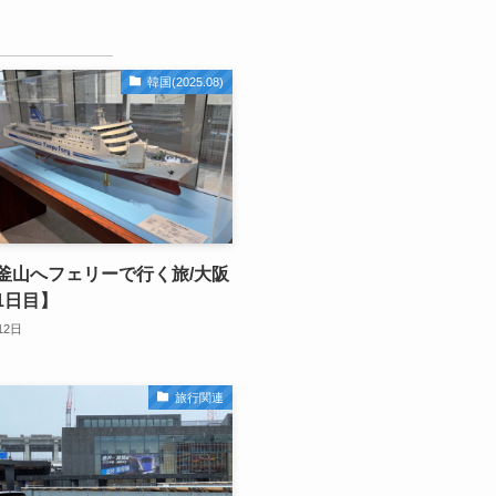
韓国(2025.08)
釜山へフェリーで行く旅/大阪
1日目】
12日
旅行関連