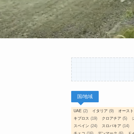
国/地域
UAE
(2)
イタリア
(9)
オースト
キプロス
(19)
クロアチア
(5)
スペイン
(24)
スロバキア
(14)
チェコ
(16)
デンマーク
(6)
ド