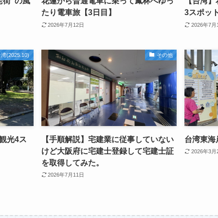
老街”の風
花蓮から普通電車に乗って鳳林へゆっ
【台湾】
たり電車旅【3日目】
3スポッ
2026年7月12日
2026年7月
湾(2025.10)
その他
観光4ス
【手順解説】宅建業に従事していない
台湾東海
けど大阪府に宅建士登録して宅建士証
2026年3月
を取得してみた。
2026年7月11日