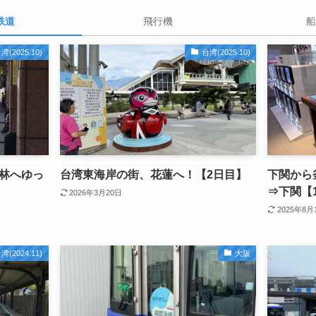
鉄道
飛行機
船
湾(2025.10)
台湾(2025.10)
林へゆっ
台湾東海岸の街、花蓮へ！【2日目】
下関から
⇒下関【
2026年3月20日
2025年8月
湾(2024.11)
大阪