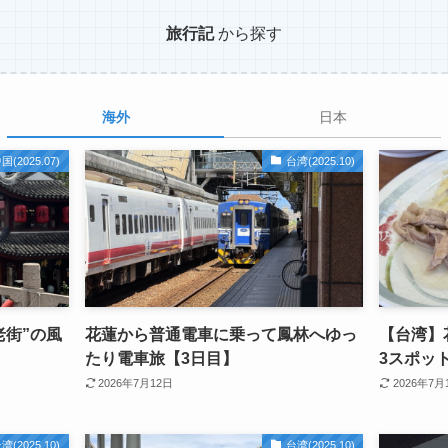
旅行記
から探す
海外
日本
国(2025.07)
台湾(2025.10)
老街”の風
花蓮から普通電車に乗って鳳林へゆっ
【台湾】
たり電車旅【3日目】
3スポッ
2026年7月12日
2026年7月
湾(2025.10)
台湾(2025.10)