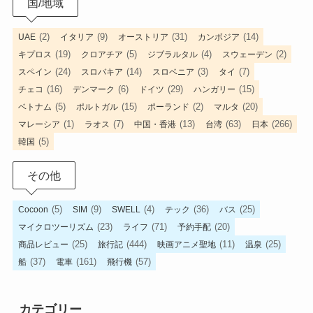
国/地域
(2)
(9)
(31)
(14)
UAE
イタリア
オーストリア
カンボジア
(19)
(5)
(4)
(2)
キプロス
クロアチア
ジブラルタル
スウェーデン
(24)
(14)
(3)
(7)
スペイン
スロバキア
スロベニア
タイ
(16)
(6)
(29)
(15)
チェコ
デンマーク
ドイツ
ハンガリー
(5)
(15)
(2)
(20)
ベトナム
ポルトガル
ポーランド
マルタ
(1)
(7)
(13)
(63)
(266)
マレーシア
ラオス
中国・香港
台湾
日本
(5)
韓国
その他
(5)
(9)
(4)
(36)
(25)
Cocoon
SIM
SWELL
テック
バス
(23)
(71)
(20)
マイクロツーリズム
ライフ
予約手配
(25)
(444)
(11)
(25)
商品レビュー
旅行記
映画アニメ聖地
温泉
(37)
(161)
(57)
船
電車
飛行機
カテゴリー