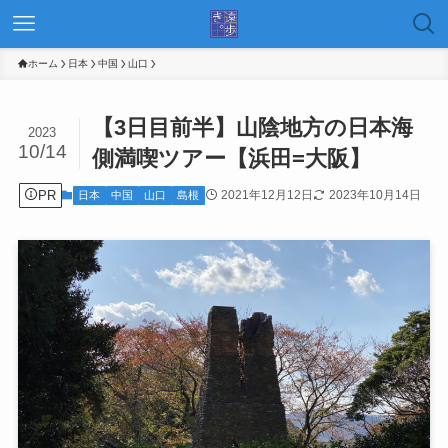
ホーム
日本
中国
山口
【3日目前半】山陰地方の日本海
2023
10/14
側満喫ツアー【浜田=大阪】
PR
2021年12月12日
2023年10月14日
日本
中国
山口
島根