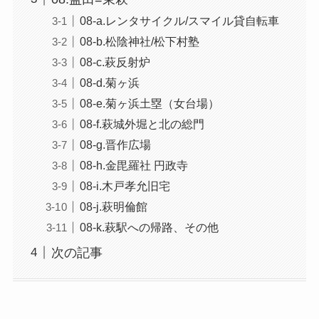
08-a.レンタサイクル/スマイル貸自転車
08-b.松陰神社/松下村塾
08-c.萩反射炉
08-d.菊ヶ浜
08-e.菊ヶ浜土塁（女台場）
08-f.萩城外堀と北の総門
08-g.晋作広場
08-h.金毘羅社 円政寺
08-i.木戸孝允旧宅
08-j.萩明倫館
08-k.萩駅への帰路、その他
次の記事