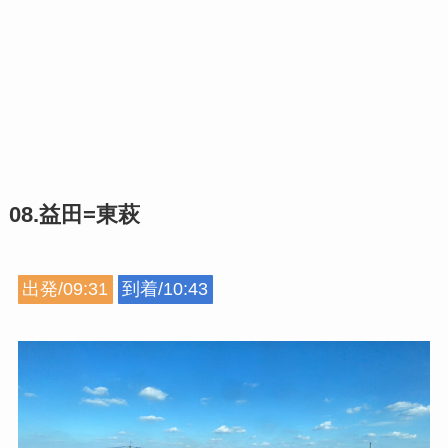
08.益田=東萩
出発/09:31
到着/10:43