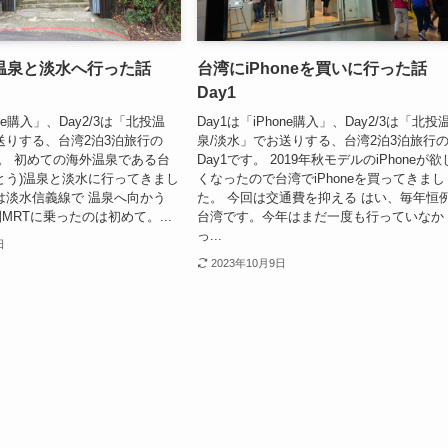
温泉と淡水へ行った話
台湾にiPhoneを買いに行った話
Day1
one購入」、Day2/3は「北投温
Day1は「iPhone購入」、Day2/3は「北投
送りする、台湾2泊3泊旅行の
泉/淡水」でお送りする、台湾2泊3泊旅行
です。 初めての海外温泉である台
Day1です。 2019年秋モデルのiPhoneが欲
とう)温泉と淡水に行ってきまし
くなったので台湾でiPhoneを買ってきまし
は淡水信義線で 温泉へ向かう
た。 今回は交通費を抑える はい、毎年恒
MRTに乗ったのは初めて。...
台湾です。今年はまだ一度も行っていなか
っ...
日
2023年10月9日