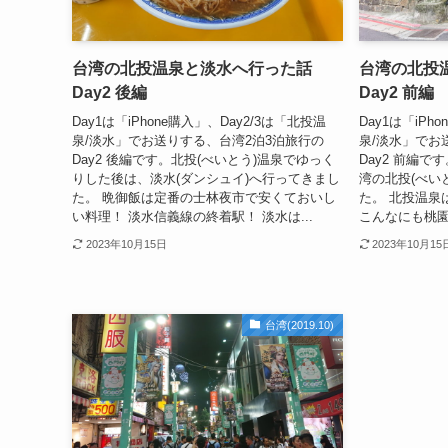
台湾の北投温泉と淡水へ行った話
台湾の北投
Day2 後編
Day2 前編
Day1は「iPhone購入」、Day2/3は「北投温
Day1は「iPh
泉/淡水」でお送りする、台湾2泊3泊旅行の
泉/淡水」でお
Day2 後編です。北投(べいとう)温泉でゆっく
Day2 前編
りした後は、淡水(ダンシュイ)へ行ってきまし
湾の北投(べい
た。 晩御飯は定番の士林夜市で安くておいし
た。 北投温泉
い料理！ 淡水信義線の終着駅！ 淡水は...
こんなにも桃園
2023年10月15日
2023年10月15
台湾(2019.10)