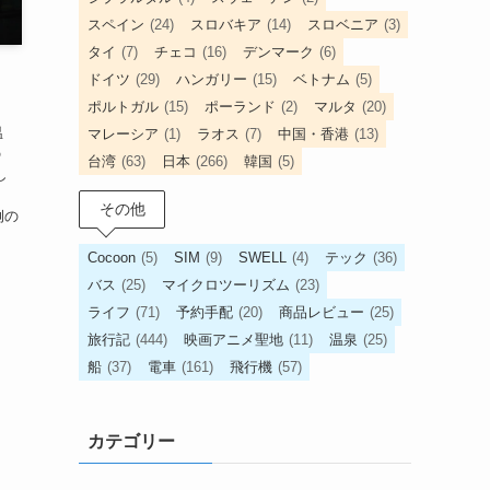
スペイン
(24)
スロバキア
(14)
スロベニア
(3)
タイ
(7)
チェコ
(16)
デンマーク
(6)
ドイツ
(29)
ハンガリー
(15)
ベトナム
(5)
ポルトガル
(15)
ポーランド
(2)
マルタ
(20)
温
マレーシア
(1)
ラオス
(7)
中国・香港
(13)
の
台湾
(63)
日本
(266)
韓国
(5)
し
その他
例の
Cocoon
(5)
SIM
(9)
SWELL
(4)
テック
(36)
バス
(25)
マイクロツーリズム
(23)
ライフ
(71)
予約手配
(20)
商品レビュー
(25)
旅行記
(444)
映画アニメ聖地
(11)
温泉
(25)
船
(37)
電車
(161)
飛行機
(57)
カテゴリー