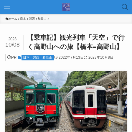
ホーム
日本
関西
和歌山
【乗車記】観光列車「天空」で行
2023
10/08
く高野山への旅【橋本=高野山】
PR
2022年7月13日
2023年10月8日
日本
関西
和歌山