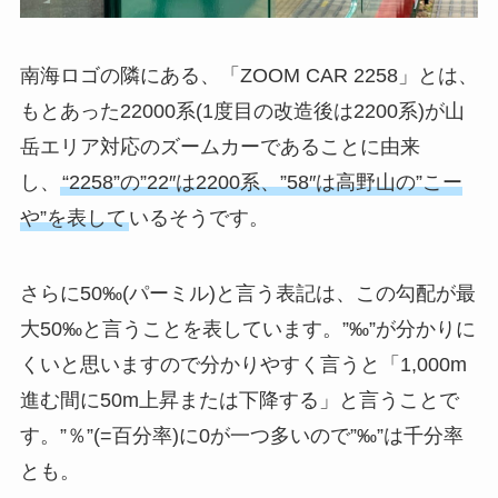
南海ロゴの隣にある、「ZOOM CAR 2258」とは、
もとあった22000系(1度目の改造後は2200系)が山
岳エリア対応のズームカーであることに由来
し、
“2258”の”22″は2200系、”58″は高野山の”こー
や”を表して
いるそうです。
さらに50‰(パーミル)と言う表記は、この勾配が最
大50‰と言うことを表しています。”‰”が分かりに
くいと思いますので分かりやすく言うと「1,000m
進む間に50m上昇または下降する」と言うことで
す。”％”(=百分率)に0が一つ多いので”‰”は千分率
とも。