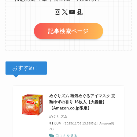
Instagram
X
YouTube
Amazon
記事検索ページ
おすすめ！
めぐりズム 蒸気めぐるアイマスク 完
熟ゆずの香り 16枚入【大容量】
【Amazon.co.jp限定】
めぐりズム
¥1,604
（2025/11/09 13:32時点 | Amazon調
べ）
口コミを見る