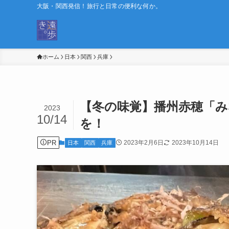
大阪・関西発信！旅行と日常の便利な何か。
ホーム
日本
関西
兵庫
【冬の味覚】播州赤穂「み
2023
10/14
を！
PR
2023年2月6日
2023年10月14日
日本
関西
兵庫