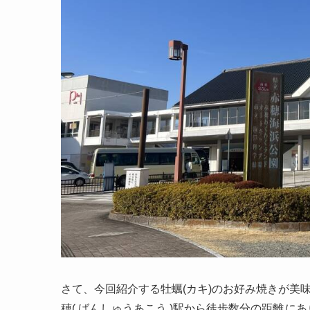
さて、今回紹介する牡蠣(カキ)のお好み焼きが美
穂(
ばんしゅうあこう
)駅から徒歩数分の距離
にあ