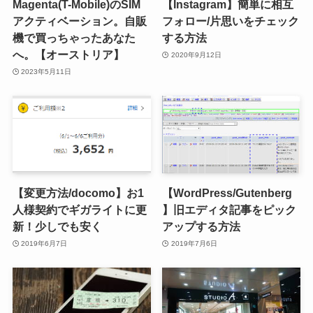
Magenta(T-Mobile)のSIM
【Instagram】簡単に相互
アクティベーション。自販
フォロー/片思いをチェック
機で買っちゃったあなた
する方法
へ。【オーストリア】
2020年9月12日
2023年5月11日
【変更方法/docomo】お1
【WordPress/Gutenberg
人様契約でギガライトに更
】旧エディタ記事をピック
新！少しでも安く
アップする方法
2019年6月7日
2019年7月6日