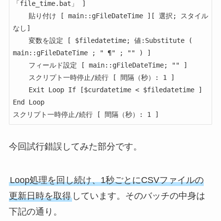
「file_time.bat」 ]

	貼り付け [ main::gFileDateTime ][ 選択; スタイル
なし]

	変数を設定 [ $filedatetime; 値:Substitute ( 
main::gFileDateTime ; " ¶" ; "" ) ]

	フィールド設定 [ main::gFileDateTime; "" ]

	スクリプト一時停止/続行 [ 間隔（秒）: 1 ]

	Exit Loop If [$curdatetime < $filedatetime ]

End Loop

今回試行錯誤してみた部分です。
Loop処理を回し続け、1秒ごとにCSVファイルの
更新日時を取得
しています。そのバッチの中身は
下記の通り。