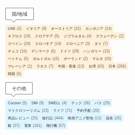
国/地域
(2)
(9)
(31)
(14)
UAE
イタリア
オーストリア
カンボジア
(19)
(5)
(4)
(2)
キプロス
クロアチア
ジブラルタル
スウェーデン
(24)
(14)
(3)
(7)
スペイン
スロバキア
スロベニア
タイ
(16)
(6)
(29)
(15)
チェコ
デンマーク
ドイツ
ハンガリー
(5)
(15)
(2)
(20)
ベトナム
ポルトガル
ポーランド
マルタ
(1)
(7)
(13)
(63)
(266)
マレーシア
ラオス
中国・香港
台湾
日本
(5)
韓国
その他
(5)
(9)
(4)
(36)
(25)
Cocoon
SIM
SWELL
テック
バス
(23)
(71)
(20)
マイクロツーリズム
ライフ
予約手配
(25)
(444)
(11)
(25)
商品レビュー
旅行記
映画アニメ聖地
温泉
(37)
(161)
(57)
船
電車
飛行機