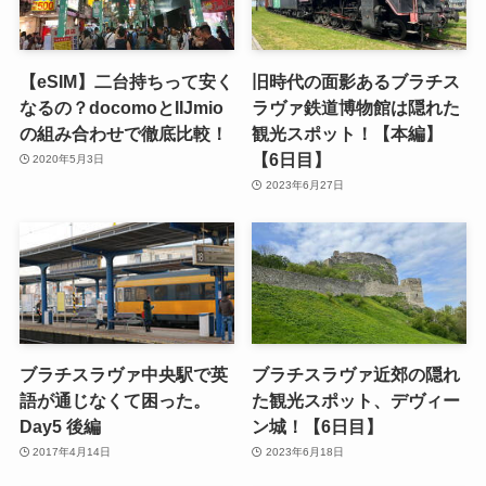
【eSIM】二台持ちって安く
旧時代の面影あるブラチス
なるの？docomoとIIJmio
ラヴァ鉄道博物館は隠れた
の組み合わせで徹底比較！
観光スポット！【本編】
【6日目】
2020年5月3日
2023年6月27日
ブラチスラヴァ中央駅で英
ブラチスラヴァ近郊の隠れ
語が通じなくて困った。
た観光スポット、デヴィー
Day5 後編
ン城！【6日目】
2017年4月14日
2023年6月18日