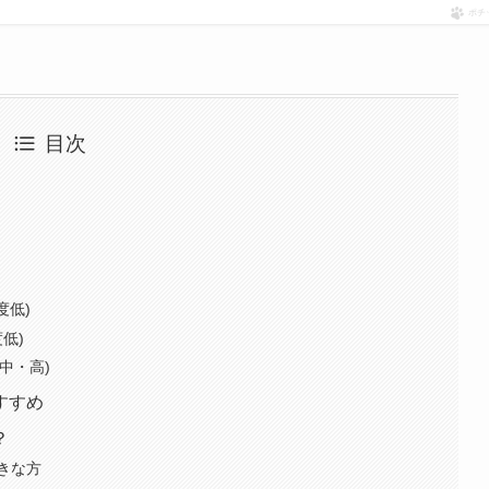
ポチ
目次
度低)
低)
中・高)
すすめ
？
きな方