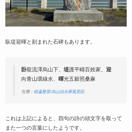
臥堤迎暉と刻まれた石碑もあります。
卧
龍流澤烏山下、
堤
護平疇百姓家、
迎
向青山環綠水、
暉
光五穀照桑麻
引用：
南瀛勝景/烏山頭水庫風景區
これは上記によると、四句の詩の頭文字を取って
また一つの言葉にしたようです。