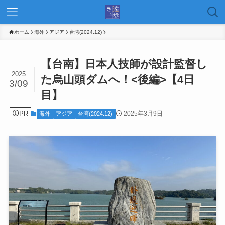
ホーム
海外
アジア
台湾(2024.12)
【台南】日本人技師が設計監督し
2025
た烏山頭ダムへ！<後編>【4日
3/09
目】
PR
2025年3月9日
海外
アジア
台湾(2024.12)