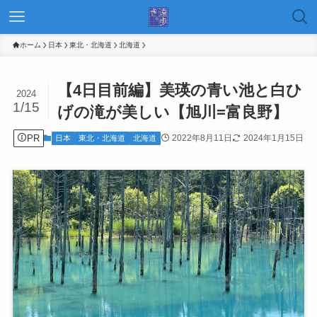
ホーム
日本
東北・北海道
北海道
【4日目前編】美瑛の青い池と白ひ
2024
1/15
げの滝が美しい【旭川=富良野】
PR
2022年8月11日
2024年1月15日
日本
東北・北海道
北海道