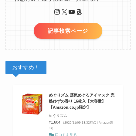
Instagram
X
YouTube
Amazon
記事検索ページ
おすすめ！
めぐりズム 蒸気めぐるアイマスク 完
熟ゆずの香り 16枚入【大容量】
【Amazon.co.jp限定】
めぐりズム
¥1,604
（2025/11/09 13:32時点 | Amazon調
べ）
口コミを見る