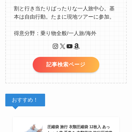
割と行き当たりばったりな一人旅中心。基
本は自由行動。たまに現地ツアーに参加。
得意分野：乗り物全般/一人旅/海外
Instagram
X
YouTube
Amazon
記事検索ページ
おすすめ！
圧縮袋 旅行 衣類圧縮袋 12枚入 あっ