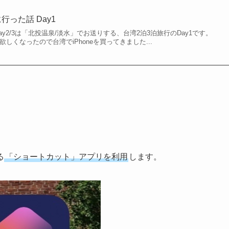
行った話 Day1
、Day2/3は「北投温泉/淡水」でお送りする、台湾2泊3泊旅行のDay1です。
eが欲しくなったので台湾でiPhoneを買ってきました...
る
「ショートカット」アプリを利用
します。