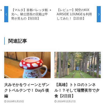
【マルタ】首都バレッタ観
【レビュー】関空のKIX
光へ。騎士団長の宮殿は甲
AIRSIDE LOUNGEを利用
冑が見もの【5日目】
してみた！【1日目】
関連記事
大みそかをウィーンとザン
【高雄】トトロのトンネ
クトペルテンで！ Day5 後
ル！？そして瑞豐夜市で夕
編
食【2日目】
2019年1月15日
2024年12月17日