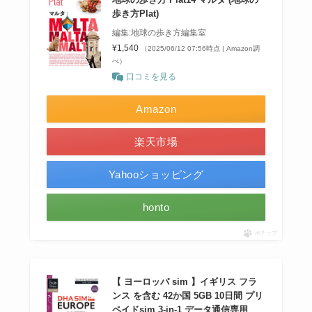
歩き方Plat)
編集:地球の歩き方編集室
¥1,540
（2025/06/12 07:56時点 | Amazon調
べ）
口コミを見る
Amazon
楽天市場
Yahooショッピング
honto
ポチップ
【 ヨーロッパ sim 】イギリス フラ
ンス を含む 42か国 5GB 10日間 プリ
ペイドsim 3-in-1 データ通信専用