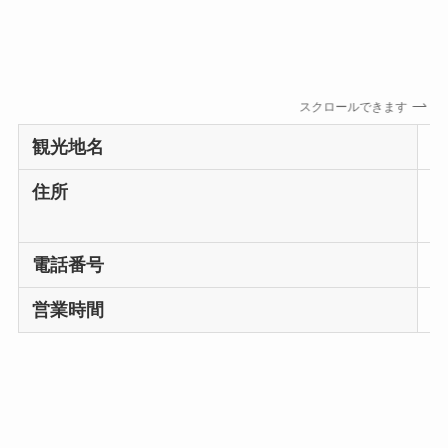
スクロールできます
観光地名
住所
No
K
電話番号
+
営業時間
0