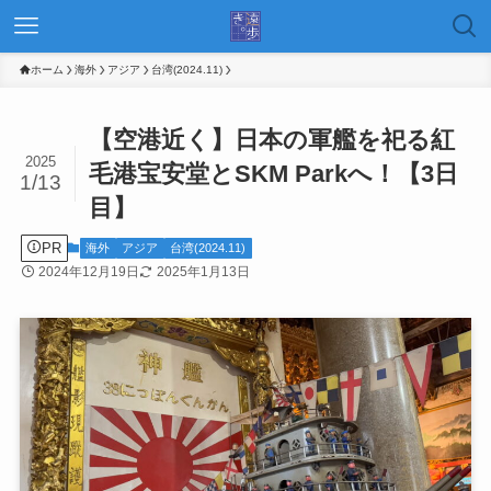
ホーム
海外
アジア
台湾(2024.11)
【空港近く】日本の軍艦を祀る紅
2025
毛港宝安堂とSKM Parkへ！【3日
1/13
目】
PR
海外
アジア
台湾(2024.11)
2024年12月19日
2025年1月13日