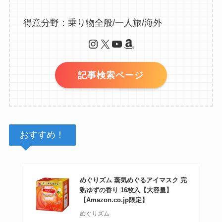
得意分野：乗り物全般/一人旅/海外
Instagram
X
YouTube
Amazon
記事検索ページ
おすすめ！
めぐりズム 蒸気めぐるアイマスク 完
熟ゆずの香り 16枚入【大容量】
【Amazon.co.jp限定】
めぐりズム