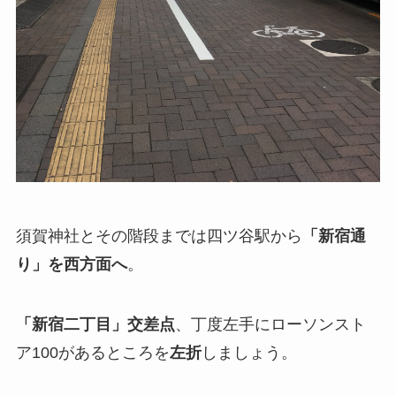
須賀神社とその階段までは四ツ谷駅から
「新宿通
り」を西方面へ
。
「新宿二丁目」交差点
、丁度左手にローソンスト
ア100があるところを
左折
しましょう。