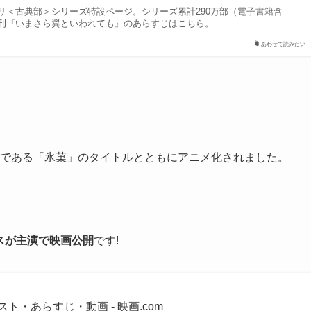
リ＜古典部＞シリーズ特設ページ。シリーズ累計290万部（電子書籍含
刊『いまさら翼といわれても』のあらすじはこちら。...
あわせて読みたい
作目である「氷菓」のタイトルとともにアニメ化されました。
スが主演で映画公開
です!
スト・あらすじ・動画 - 映画.com