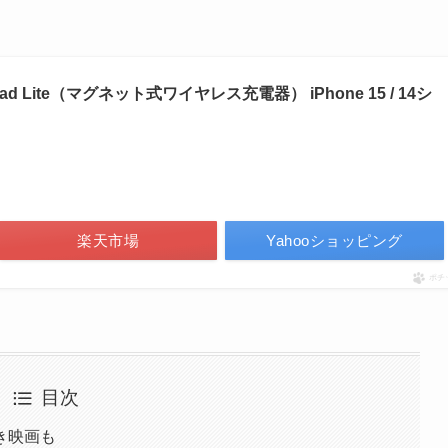
ic Pad Lite（マグネット式ワイヤレス充電器） iPhone 15 / 14シ
）
楽天市場
Yahooショッピング
ポチ
目次
き映画も