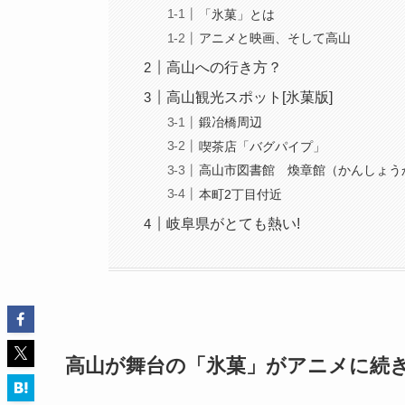
「氷菓」とは
アニメと映画、そして高山
高山への行き方？
高山観光スポット[氷菓版]
鍛冶橋周辺
喫茶店「バグパイプ」
高山市図書館 煥章館（かんしょう
本町2丁目付近
岐阜県がとても熱い!
高山が舞台の「氷菓」がアニメに続