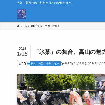
大阪・関西発信！旅行と日常の便利な何か。
ホーム
日本
東海・中部
岐阜
2024
「氷菓」の舞台、高山の魅
1/15
PR
2017年11月3日
2024年1月1
日本
東海・中部
岐阜