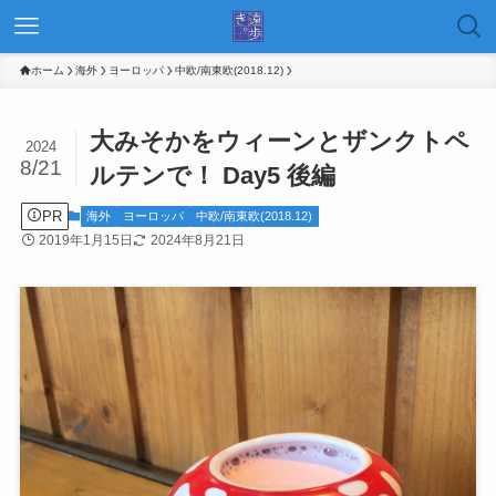
ホーム
海外
ヨーロッパ
中欧/南東欧(2018.12)
大みそかをウィーンとザンクトペ
2024
8/21
ルテンで！ Day5 後編
PR
海外
ヨーロッパ
中欧/南東欧(2018.12)
2019年1月15日
2024年8月21日