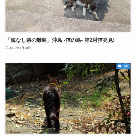
「海なし県の離島」沖島 -猫の島- 第2村猫発見!
2022年1月10日
日本