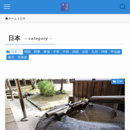
ホーム
日本
日本
– category –
日本
関西
関東
東海・中部
中国
四国
北陸
九州・沖縄
甲信越
東北・北海道
日本