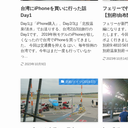
台湾にiPhoneを買いに行った話
フェリーで
Day1
【別府/由布院
Day1は「iPhone購入」、Day2/3は「北投温
フェリーが新
泉/淡水」でお送りする、台湾2泊3泊旅行の
編になります。
Day1です。 2019年秋モデルのiPhoneが欲し
たします。今
くなったので台湾でiPhoneを買ってきまし
ポよく行きまし
た。 今回は交通費を抑える はい、毎年恒例の
別府9:4810:
台湾です。今年はまだ一度も行っていなか
別府温泉別府⇒大分
っ...
2023年10月14
2023年10月9日
北欧/ドイツ(2019.07)