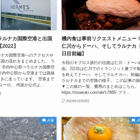
ラルナカ国際空港と出国
機内食は事前リクエストメニュー
2022】
仁川からドーハ、そしてラルナカ【
日目前編】
ルナカ国際空港へのアクセスや
国の流れをまとめました。 ラ
今回のキプロス旅行の往路は仁川・ドーハ
 市内中心部⇒ラルナカ国際空
由。2日目は仁川でのトランジット兼プチ
市内中心部から空港までは路線
を終えてドーハ、そしてラルナカへ。前編
分おきに走っています。 空港まで
ラルナカまでの空路の様子。 この記事の
ーロ。 何故か公式よ...
▼この旅の一覧、費用のまとめはこちら。
https://tooaruki.com/ab/17985/ フラ...
日
2023年10月8日
兵庫