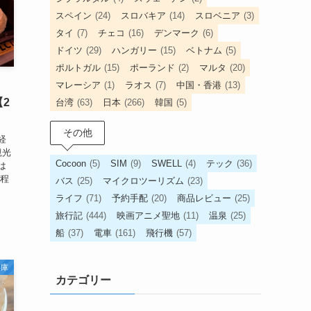
スペイン
(24)
スロバキア
(14)
スロベニア
(3)
タイ
(7)
チェコ
(16)
デンマーク
(6)
ドイツ
(29)
ハンガリー
(15)
ベトナム
(5)
ポルトガル
(15)
ポーランド
(2)
マルタ
(20)
マレーシア
(1)
ラオス
(7)
中国・香港
(13)
！
2
台湾
(63)
日本
(266)
韓国
(5)
その他
経
観光
Cocoon
(5)
SIM
(9)
SWELL
(4)
テック
(36)
は
旅程
バス
(25)
マイクロツーリズム
(23)
ライフ
(71)
予約手配
(20)
商品レビュー
(25)
旅行記
(444)
映画アニメ聖地
(11)
温泉
(25)
船
(37)
電車
(161)
飛行機
(57)
兵庫
カテゴリー