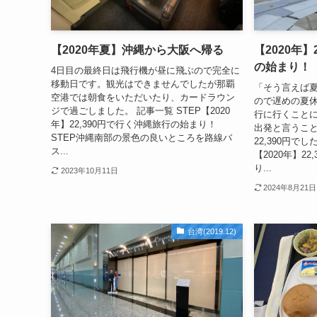
【2020年夏】沖縄から大阪へ帰る
【2020年】
の始まり！
4日目の最終日は飛行機が昼に飛ぶので完全に
移動日です。観光はできませんでしたが那覇
「そう言えば
空港では朝食をいただいたり、カードラウン
ので遅めの夏休
ジで過ごしました。 記事一覧 STEP【2020
行に行くこと
年】22,390円で行く沖縄旅行の始まり！
出発と言うこ
STEP沖縄南部の景色の良いところを路線バ
22,390円でし
ス...
【2020年】2
り...
2023年10月11日
2024年8月21日
台湾(2019.12)