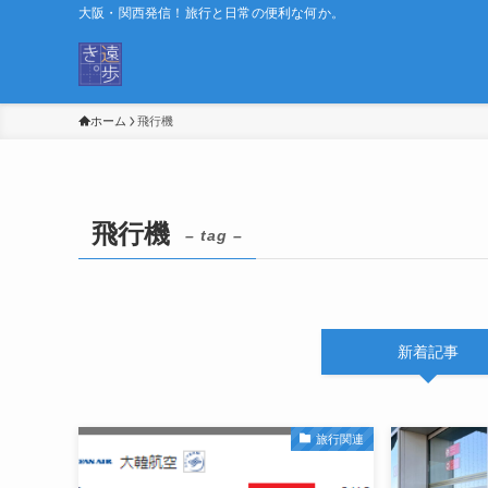
大阪・関西発信！旅行と日常の便利な何か。
ホーム
飛行機
飛行機
– tag –
新着記事
旅行関連