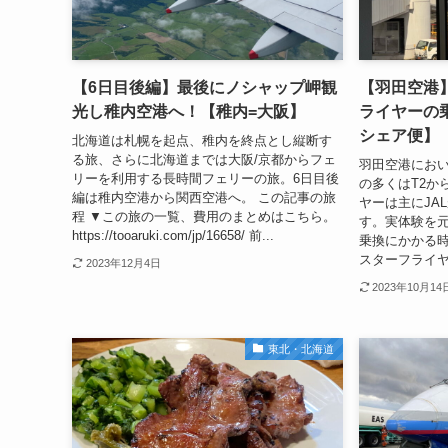
【6日目後編】最後にノシャップ岬観
【羽田空港】
光し稚内空港へ！【稚内=大阪】
ライヤーの
シェア便】
北海道は札幌を起点、稚内を終点とし縦断す
る旅、さらに北海道までは大阪/京都からフェ
羽田空港におい
リーを利用する長時間フェリーの旅。6日目後
の多くはT2か
編は稚内空港から関西空港へ。 この記事の旅
ヤーは主にJA
程 ▼この旅の一覧、費用のまとめはこちら。
す。実体験を元
https://tooaruki.com/jp/16658/ 前...
乗換にかかる時
スターフライヤー
2023年12月4日
2023年10月14
東北・北海道