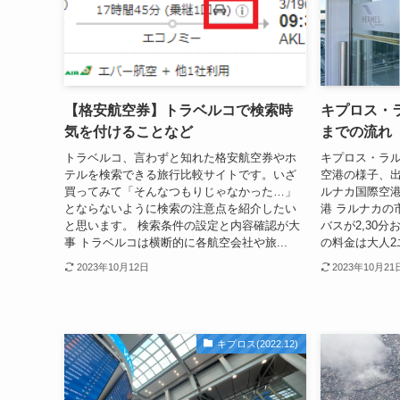
【格安航空券】トラベルコで検索時
キプロス・
気を付けることなど
までの流れ【
トラベルコ、言わずと知れた格安航空券やホ
キプロス・ラ
テルを検索できる旅行比較サイトです。いざ
空港の様子、出
買ってみて「そんなつもりじゃなかった…」
ルナカ国際空港
とならないように検索の注意点を紹介したい
港 ラルナカの
と思います。 検索条件の設定と内容確認が大
バスが2,30
事 トラベルコは横断的に各航空会社や旅...
の料金は大人2ユ
2023年10月12日
2023年10月21
キプロス(2022.12)