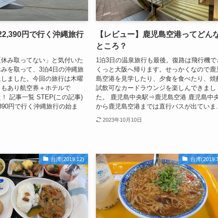
22,390円で行く沖縄旅行
【レビュー】鹿児島空港ってどん
ところ？
夏休み取ってない」と気付いた
1泊3日の温泉旅行も最後。復路は飛行機で
みを取って、3泊4日の沖縄旅
くっと大阪へ帰ります。せっかくなので鹿
にしました。今回の旅行は木曜
島空港を見学したり、夕食を食べたり、焼
ともあり航空券＋ホテルで
試飲可なカードラウンジを楽しんできまし
た！ 記事一覧 STEP(この記事)
た。 鹿児島中央駅⇒鹿児島空港 鹿児島中
2,390円で行く沖縄旅行の始ま
から鹿児島空港までは直行バスが出ていま..
2023年10月10日
台湾(2019.12)
台湾(2019.1