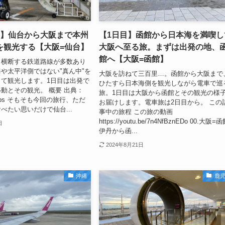
半】仙台から大阪まで本州
【1日目】函館から日本海を満喫し
を観光する【大阪=仙台】
大阪へ至る旅。まずは出発の地、
館へ【大阪=函館】
・横断する鉄道路線が多数あり
や太平洋側ではない"真ん中"を
大阪を訪ねて三百里…。函館から大阪まで
て観光します。1日目は出発で
ひたすら日本海側を観光しながら電車で巡
動とその観光。 概要 出典：
旅。1日目は大阪から函館とその観光の様
 Maps そもそも今回の旅行、ただ
お届けします。電車旅は2日目から。 この
べたい思いだけで仙台...
事中の旅程 この旅の動画
https://youtu.be/7n4NfBznEDo 00.大阪=
日
伊丹から函...
2024年8月21日
沖縄
鹿