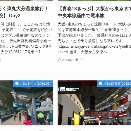
行く弾丸大分温泉旅行！
【青春18きっぷ】大阪から東京ま
】 Day2
中央本線経由で電車旅
門司に到着し、ここからは九州
大阪=東京のちょっと遠回りルート 大阪=
 予定表 ここで予定表を紹介い
間は東海道本線が一般的 「青春18きっぷ
回はダブル温泉旅行なのでテン
季節が始まりました。 普通列車のみ1日2,0
た。 行先出発到着備考小倉⇒
円ちょっとで乗り放題になるアレです。
56電車：JR日豊本線/ソニック9号
https://railway.jr-central.co.jp/tickets/youth
12:0312:17電車：J...
ticket/ 通常、大阪から東京へ...
日
2023年10月8日
北欧/ドイツ(2019.07)
中欧/南東欧(2018.1