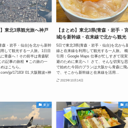
編】東北3県観光旅へ神戸
【まとめ】東北3県(青森・岩手・
城)を新幹線・在来線で北から観光
(青森・岩手・仙台)を北から新幹
5日で東北3県(青森・岩手・仙台)を北から
用して観光する一人旅。1日目
線と在来線を利用して観光する一人旅。 
気に青森へ！その前半は青森駅
引用：Google Maps 仕事が忙しすぎて現
この記事の旅程 ▼この旅の一
避のために東北へ！ さて、そんな切実な
とめはこちら。
で始めた今回のプランは大阪から青森に飛
uki.com/jp/17183/ 01.大阪難波=神
で、そこから新幹線と在来線を活用...
2023年10月14日
東京