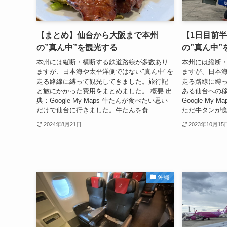
【まとめ】仙台から大阪まで本州
【1日目前
の”真ん中”を観光する
の”真ん中”
本州には縦断・横断する鉄道路線が多数あり
本州には縦断
ますが、日本海や太平洋側ではない"真ん中"を
ますが、日本海
走る路線に縛って観光してきました。旅行記
走る路線に縛っ
と旅にかかった費用をまとめました。 概要 出
ある仙台への移
典：Google My Maps 牛たんが食べたい思い
Google My
だけで仙台に行きました。牛たんを食...
ただ牛タンが食
2024年8月21日
2023年10月15
沖縄