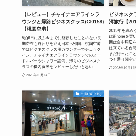
【レビュー】チャイナエアラインラ
ビジネスクラ
ウンジと帰路ビジネスクラス(CI0158)
湾旅行【20
【桃園空港】
2019年を締
はiPhone
5泊6日に及ぶ今までに経験したことのない長
回は台中周辺を
期滞在も終わりを迎え日本へ帰国。桃園空港
は来ている台
ではビジネスクラス用カウンターでチェック
まだ行ったこと
イン。チャイナエアラインラウンジでのヌー
つも通り関空か
ドルバーやシャワー設備、帰りのビジネスク
ラスの機内食等をレビューしたいと思い...
2023年10月14
2023年10月14日
台湾(2019.10)