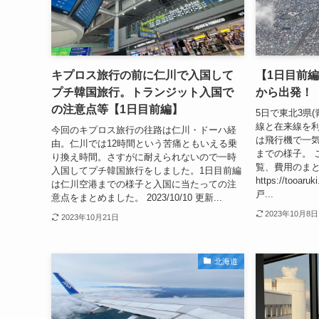
キプロス旅行の前に仁川で入国して
【1日目前
プチ韓国旅行。トランジット入国で
から出発！
の注意点等【1日目前編】
5日で東北3県
線と在来線を利
今回のキプロス旅行の往路は仁川・ドーハ経
は飛行機で一
由。仁川では12時間という苦痛ともいえる乗
までの様子。 
り換え時間。さすがに耐えられないので一時
覧、費用のま
入国してプチ韓国旅行をしました。1日目前編
https://tooar
は仁川空港までの様子と入国に当たっての注
戸...
意点をまとめました。 2023/10/10 更新...
2023年10月8日
2023年10月21日
北海道