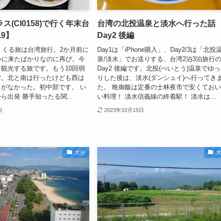
ス(CI0158)で行く年末台
台湾の北投温泉と淡水へ行った話
19】
Day2 後編
めくくる旅は台湾旅行。2か月前に
Day1は「iPhone購入」、Day2/3は「北投
を買いに来たばかりなのに再び。今
泉/淡水」でお送りする、台湾2泊3泊旅行
観光する旅です。もう10回弱
Day2 後編です。北投(べいとう)温泉でゆ
湾。北と南は行ったけども西は
りした後は、淡水(ダンシュイ)へ行ってき
がなかった。初中部です。 い
た。 晩御飯は定番の士林夜市で安くてお
ら出発 勝手知ったる関...
い料理！ 淡水信義線の終着駅！ 淡水は...
日
2023年10月15日
大分