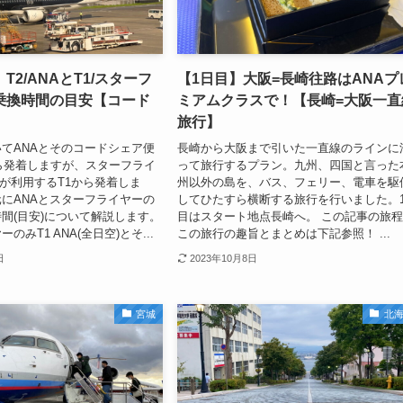
T2/ANAとT1/スターフ
【1日目】大阪=長崎往路はANAプ
乗換時間の目安【コード
ミアムクラスで！【長崎=大阪一直
旅行】
てANAとそのコードシェア便
長崎から大阪まで引いた一直線のラインに
ら発着しますが、スターフライ
って旅行するプラン。九州、四国と言った
Lが利用するT1から発着しま
州以外の島を、バス、フェリー、電車を駆
にANAとスターフライヤーの
してひたすら横断する旅行を行いました。
間(目安)について解説します。
目はスタート地点長崎へ。 この記事の旅程
のみT1 ANA(全日空)とそ...
この旅行の趣旨とまとめは下記参照！ ...
日
2023年10月8日
宮城
北